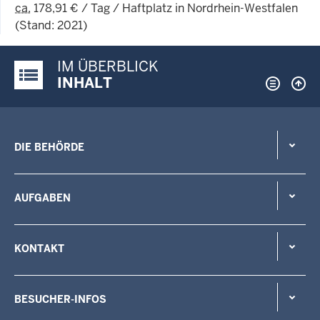
ca.
178,91 € / Tag / Haftplatz in Nordrhein-Westfalen
(Stand: 2021)
IM ÜBERBLICK
Justiz-Portal im Überblick:
INHALT
DIE BEHÖRDE
AUFGABEN
KONTAKT
BESUCHER-INFOS