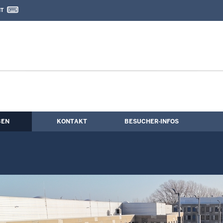
IT
nd Kontaktformular
gik / Freizeitpädagogik
BEN
KONTAKT
BESUCHER-INFOS