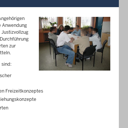
 Angehörigen
die Anwendung
Justizvollzug
d Durchführung
rten zur
tteln.
 sind:
ischer
nen Freizeitkonzeptes
rziehungskonzepte
rten