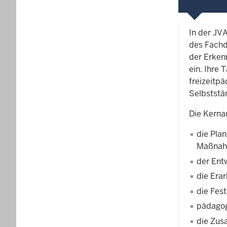
In der JV
des Fachd
der Erken
ein. Ihre 
freizeitp
Selbststä
Die Kerna
die Pla
Maßna
der Entw
die Era
die Fes
pädagog
die Zus