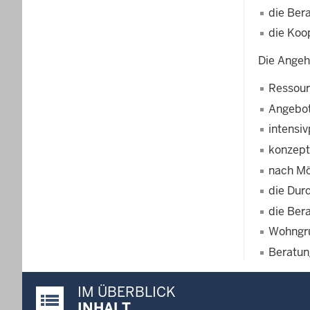
die Ber
die Koo
Die Angeh
Ressour
Angebot
intensi
konzept
nach Mö
die Dur
die Ber
Wohngr
Beratung
IM ÜBERBLICK
Justiz-Portal im Überblick:
INHALT