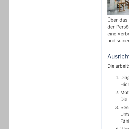
Über das 
der Persö
eine Verb
und seine
Ausric
Die arbei
Dia
Hier
Mot
Die
Bes
Unt
Fäh