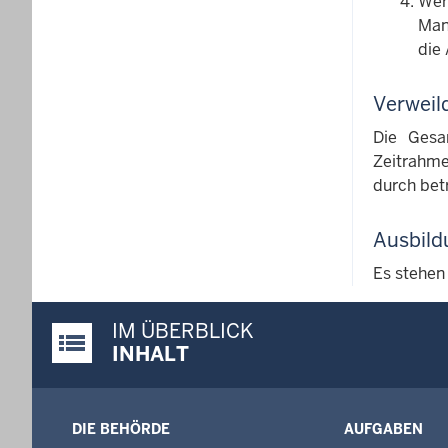
Wer
Man
die 
Verweil
Die Gesa
Zeitrahme
durch bet
Ausbild
Es stehen
IM ÜBERBLICK
Justiz-Portal im Überblick:
INHALT
DIE BEHÖRDE
AUFGABEN